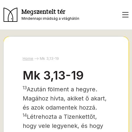
Megszentelt tér
Mindennapi imádság a világhálón
Home
Mk 3,13-19
Mk 3,13-19
13
Azután fölment a hegyre.
Magához hívta, akiket ő akart,
és azok odamentek hozzá.
14
Létrehozta a Tizenkettőt,
hogy vele legyenek, és hogy