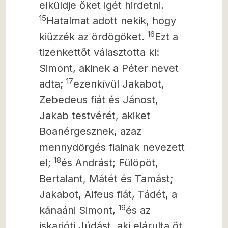
elküldje őket igét hirdetni.
15
Hatalmat adott nekik, hogy
16
kiűzzék az ördögöket.
Ezt a
tizenkettőt választotta ki:
Simont, akinek a Péter nevet
17
adta;
ezenkívül Jakabot,
Zebedeus fiát és Jánost,
Jakab testvérét, akiket
Boanérgesznek, azaz
mennydörgés fiainak nevezett
18
el;
és Andrást; Fülöpöt,
Bertalant, Mátét és Tamást;
Jakabot, Alfeus fiát, Tádét, a
19
kánaáni Simont,
és az
iskarióti Júdást, aki elárulta őt.