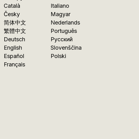
Català
Italiano
Česky
Magyar
简体中文
Nederlands
繁體中文
Português
Deutsch
Русский
English
Slovenščina
Español
Polski
Français