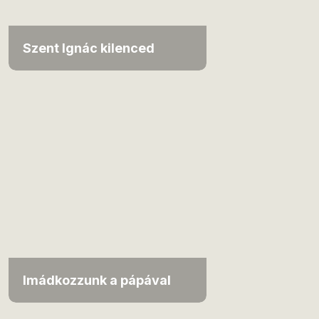
Szent Ignác kilenced
Imádkozzunk a pápával