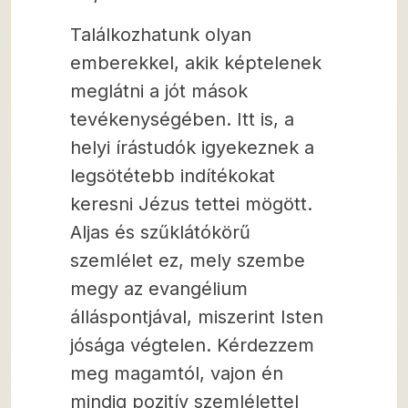
Találkozhatunk olyan
emberekkel, akik képtelenek
meglátni a jót mások
tevékenységében. Itt is, a
helyi írástudók igyekeznek a
legsötétebb indítékokat
keresni Jézus tettei mögött.
Aljas és szűklátókörű
szemlélet ez, mely szembe
megy az evangélium
álláspontjával, miszerint Isten
jósága végtelen. Kérdezzem
meg magamtól, vajon én
mindig pozitív szemlélettel