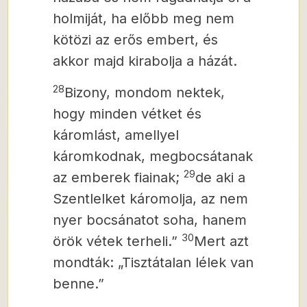
holmiját, ha előbb meg nem
kötözi az erős embert, és
akkor majd kirabolja a házát.
28
Bizony, mondom nektek,
hogy minden vétket és
káromlást, amellyel
káromkodnak, megbocsátanak
29
az emberek fiainak;
de aki a
Szentlelket káromolja, az nem
nyer bocsánatot soha, hanem
30
örök vétek terheli.”
Mert azt
mondták: „Tisztátalan lélek van
benne.”