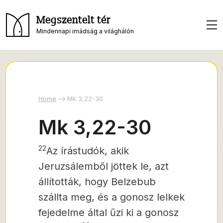
Megszentelt tér
Mindennapi imádság a világhálón
Home
Mk 3,22-30
Mk 3,22-30
22
Az írástudók, akik
Jeruzsálemből jöttek le, azt
állították, hogy Belzebub
szállta meg, és a gonosz lelkek
fejedelme által űzi ki a gonosz