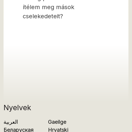
ítélem meg mások
cselekedeteit?
Nyelvek
العربية
Gaeilge
Беларуская
Hrvatski