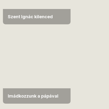
Szent Ignác kilenced
Imádkozzunk a pápával