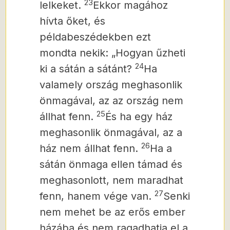
23
lelkeket.
Ekkor magához
hívta őket, és
példabeszédekben ezt
mondta nekik: „Hogyan űzheti
24
ki a sátán a sátánt?
Ha
valamely ország meghasonlik
önmagával, az az ország nem
25
állhat fenn.
És ha egy ház
meghasonlik önmagával, az a
26
ház nem állhat fenn.
Ha a
sátán önmaga ellen támad és
meghasonlott, nem maradhat
27
fenn, hanem vége van.
Senki
nem mehet be az erős ember
házába és nem ragadhatja el a