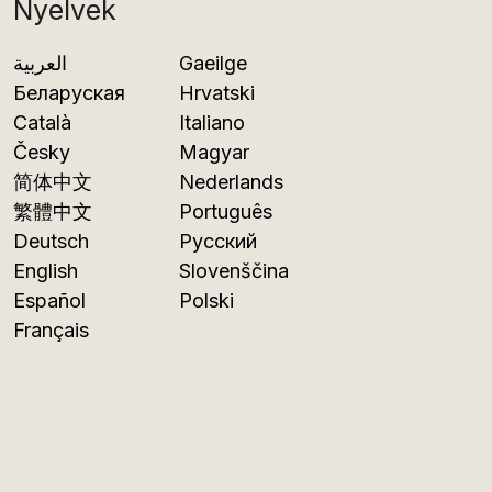
Nyelvek
العربية
Gaeilge
Беларуская
Hrvatski
Català
Italiano
Česky
Magyar
简体中文
Nederlands
繁體中文
Português
Deutsch
Русский
English
Slovenščina
Español
Polski
Français