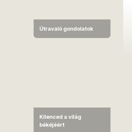
Útravaló gondolatok
Kilenced a világ
békéjéért