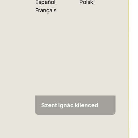
Español
Polski
Français
Szent Ignác kilenced