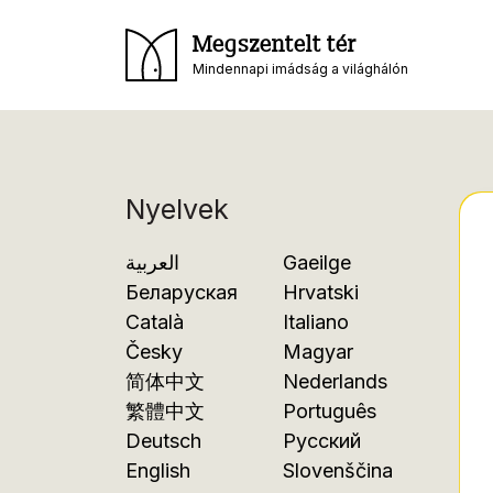
Megszentelt tér
Mindennapi imádság a világhálón
Nyelvek
العربية
Gaeilge
Беларуская
Hrvatski
Català
Italiano
Česky
Magyar
简体中文
Nederlands
繁體中文
Português
Deutsch
Русский
English
Slovenščina