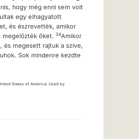
anis, hogy még enni sem volt
nultak egy elhagyatott
et, és észrevették, amikor
34
s megelőzték őket.
Amikor
, és megesett rajtuk a szíve,
i juhok. Sok mindenre kezdte
United States of America. Used by