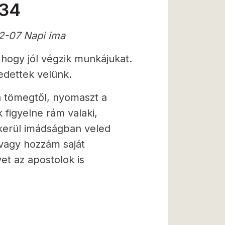
-34
2-07 Napi ima
 hogy jól végzik munkájukat.
gedettek velünk.
a tömegtől, nyomaszt a
figyelne rám valaki,
erül imádságban veled
vagy hozzám saját
et az apostolok is