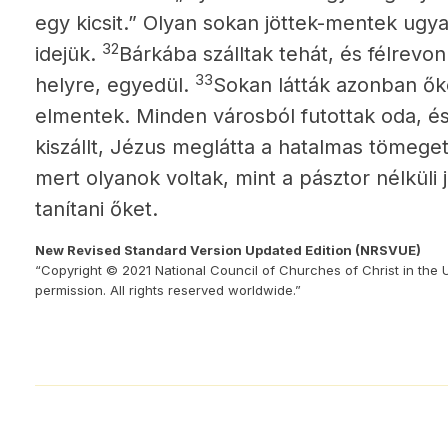
egy kicsit.” Olyan sokan jöttek-mentek ugy
32
idejük.
Bárkába szálltak tehát, és félrevo
33
helyre, egyedül.
Sokan látták azonban ők
elmentek. Minden városból futottak oda, é
kiszállt, Jézus meglátta a hatalmas tömeget
mert olyanok voltak, mint a pásztor nélkül
tanítani őket.
New Revised Standard Version Updated Edition (NRSVUE)
“Copyright © 2021 National Council of Churches of Christ in the 
permission. All rights reserved worldwide.”