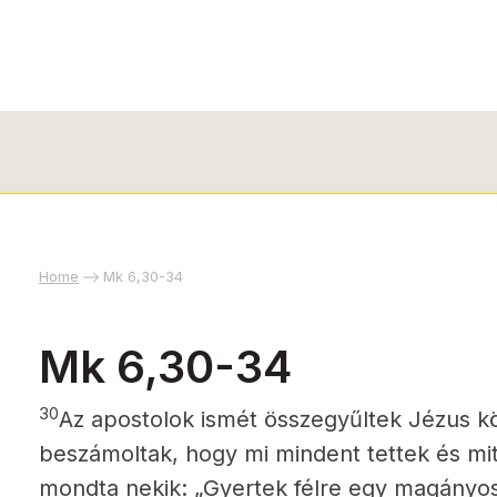
Home
Mk 6,30-34
Mk 6,30-34
30
Az apostolok ismét összegyűltek Jézus kö
beszámoltak, hogy mi mindent tettek és mit
mondta nekik: „Gyertek félre egy magányos