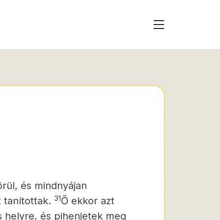
rül, és mindnyájan
31
 tanítottak.
Ő ekkor azt
 helyre, és pihenjetek meg