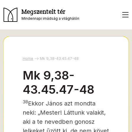
Megszentelt tér
Mindennapi imádság a világhálón
Home
Mk 9,38-43.45.47-48
Mk 9,38-
43.45.47-48
38
Ekkor János azt mondta
neki: „Mester! Láttunk valakit,
aki a te nevedben gonosz
lelkeket űzött ki, de nem követ