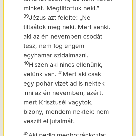
minket. Megtiltottuk neki.”
39
Jézus azt felelte: „Ne
tiltsátok meg neki! Mert senki,
aki az én nevemben csodát
tesz, nem fog engem
egyhamar szidalmazni.
40
Hiszen aki nincs ellenünk,
41
velünk van.
Mert aki csak
egy pohár vizet ad is nektek
inni az én nevemben, azért,
mert Krisztuséi vagytok,
bizony, mondom nektek: nem
veszíti el jutalmát.
42
Aki pedig megbotránkoztat