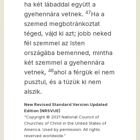
ha két lábaddal együtt a
47
gyehennára vetnek.
Ha a
szemed megbotránkoztat
téged, vájd ki azt; jobb neked
fél szemmel az Isten
országába bemenned, mintha
két szemmel a gyehennára
48
vetnek,
ahol a férgük el nem
pusztul, és a tüzük ki nem
alszik.
New Revised Standard Version Updated
Edition (NRSVUE)
“Copyright © 2021 National Council of
Churches of Christ in the United States of
America. Used by permission. All rights
reserved worldwide.”