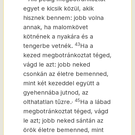
egyet e kicsik közül,
akik
hisznek bennem:
jobb volna
annak, ha malomkövet
kötnének a nyakára és a
43
tengerbe vetnék.
Ha a
kezed megbotránkoztat téged,
vágd le azt: jobb neked
csonkán az életre bemenned,
mint két kezeddel együtt a
gyehennába jutnod,
az
,
45
olthatatlan tűzre.
Ha a lábad
megbotránkoztat téged, vágd
le azt; jobb neked sántán az
örök életre bemenned, mint