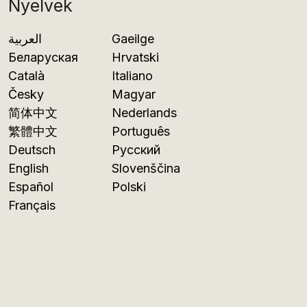
Nyelvek
العربية
Gaeilge
Беларуская
Hrvatski
Català
Italiano
Česky
Magyar
简体中文
Nederlands
繁體中文
Português
Deutsch
Русский
English
Slovenščina
Español
Polski
Français