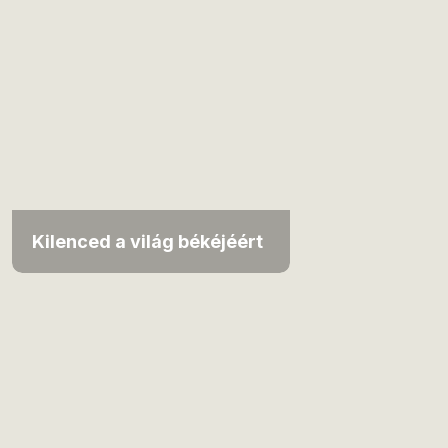
Kilenced a világ békéjéért