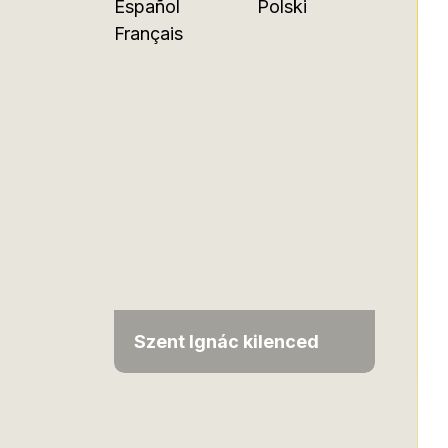
Español
Polski
Français
Szent Ignác kilenced