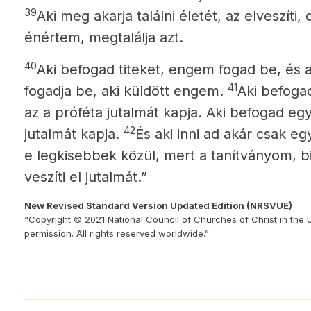
39
Aki meg akarja találni életét, az elveszíti, 
énértem, megtalálja azt.
40
Aki befogad titeket, engem fogad be, és 
41
fogadja be, aki küldött engem.
Aki befogad
az a próféta jutalmát kapja. Aki befogad egy 
42
jutalmát kapja.
És aki inni ad akár csak eg
e legkisebbek közül, mert a tanítványom,
veszíti el jutalmát.”
New Revised Standard Version Updated Edition (NRSVUE)
“Copyright © 2021 National Council of Churches of Christ in the 
permission. All rights reserved worldwide.”