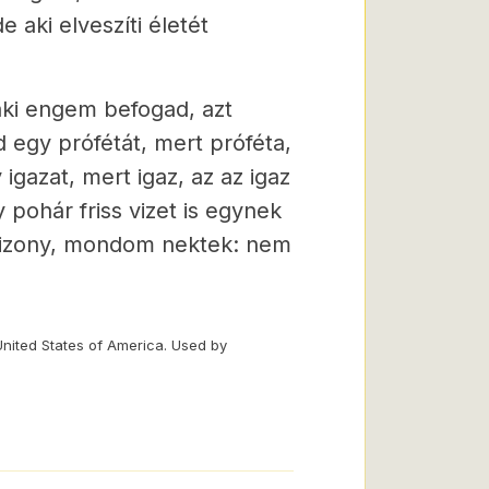
de aki elveszíti életét
aki engem befogad, azt
 egy prófétát, mert próféta,
igazat, mert igaz, az az igaz
y pohár friss vizet is egynek
 bizony, mondom nektek: nem
United States of America. Used by