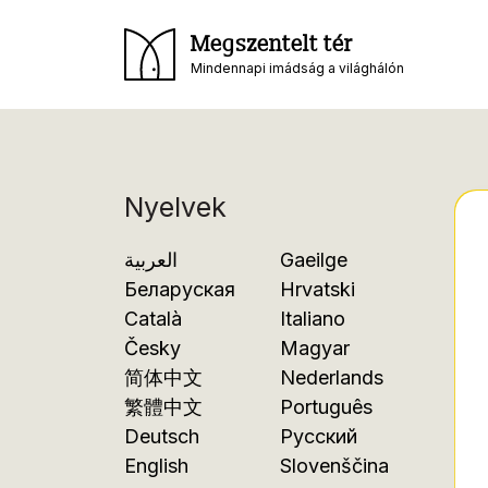
Megszentelt tér
Mindennapi imádság a világhálón
Nyelvek
العربية
Gaeilge
Беларуская
Hrvatski
Català
Italiano
Česky
Magyar
简体中文
Nederlands
繁體中文
Português
Deutsch
Русский
English
Slovenščina