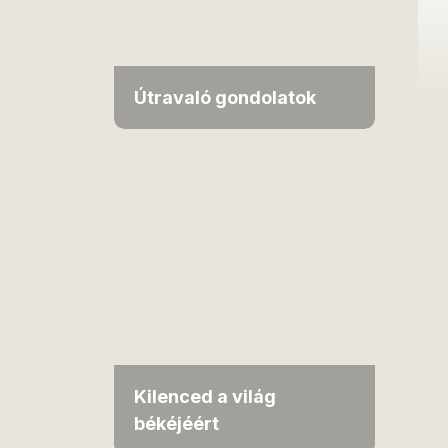
Útravaló gondolatok
Kilenced a világ
békéjéért