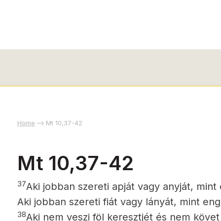
Home
Mt 10,37-42
Mt 10,37-42
37
Aki jobban szereti apját vagy anyját, mi
Aki jobban szereti fiát vagy lányát, mint 
38
Aki nem veszi föl keresztjét és nem köv