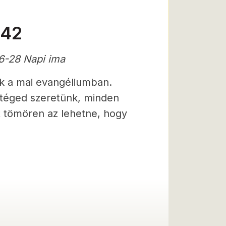
-42
6-28 Napi ima
nik a mai evangéliumban.
 téged szeretünk, minden
t tömören az lehetne, hogy