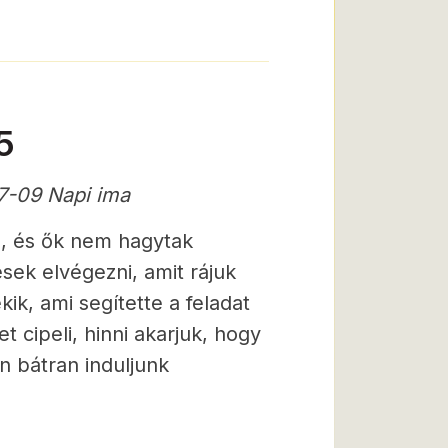
5
7-09 Napi ima
m, és ők nem hagytak
sek elvégezni, amit rájuk
kik, ami segítette a feladat
t cipeli, hinni akarjuk, hogy
n bátran induljunk