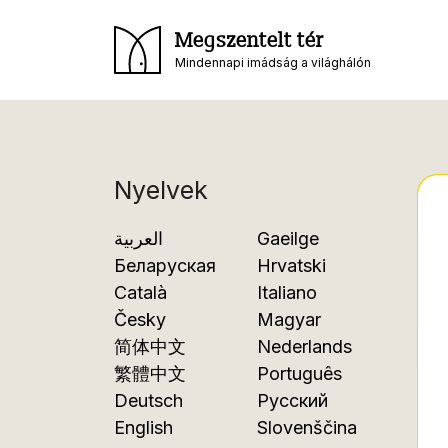
Megszentelt tér
Mindennapi imádság a világhálón
Nyelvek
العربية
Gaeilge
Беларуская
Hrvatski
Català
Italiano
Česky
Magyar
简体中文
Nederlands
繁體中文
Português
Deutsch
Русский
English
Slovenščina