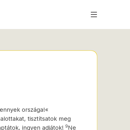
mennyek országa!«
lottakat, tisztítsatok meg
9
aptátok, ingyen adjátok!
Ne