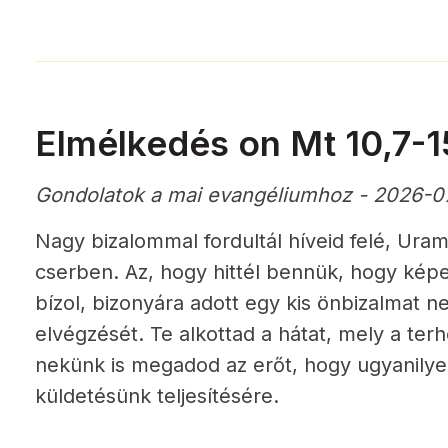
Elmélkedés on Mt 10,7-1
Gondolatok a mai evangéliumhoz - 2026-0
Nagy bizalommal fordultál híveid felé, Ura
cserben. Az, hogy hittél bennük, hogy képe
bízol, bizonyára adott egy kis önbizalmat ne
elvégzését. Te alkottad a hátat, mely a terhe
nekünk is megadod az erőt, hogy ugyanilye
küldetésünk teljesítésére.