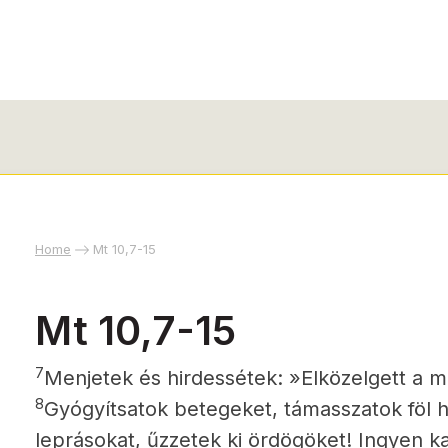
Home
Mt 10,7-15
Mt 10,7-15
7
Menjetek és hirdessétek: »Elközelgett a 
8
Gyógyítsatok betegeket, támasszatok föl ha
leprásokat, űzzetek ki ördögöket! Ingyen k