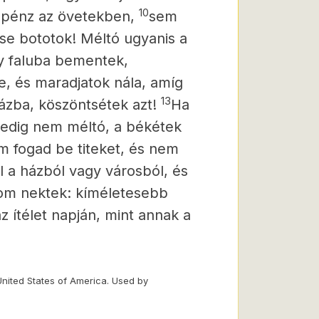
10
ézpénz az övetekben,
sem
, se bototok! Méltó ugyanis a
y faluba bementek,
e, és maradjatok nála, amíg
13
ázba, köszöntsétek azt!
Ha
a pedig nem méltó, a békétek
m fogad be titeket, és nem
l a házból vagy városból, és
om nektek: kíméletesebb
 ítélet napján, mint annak a
United States of America. Used by