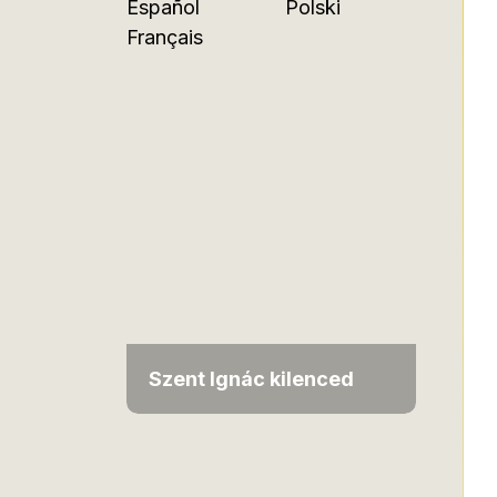
Español
Polski
Français
Szent Ignác kilenced