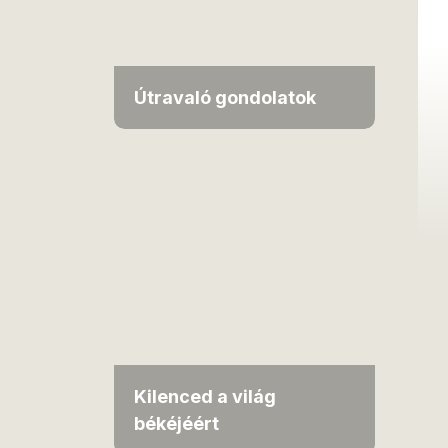
Útravaló gondolatok
Kilenced a világ
békéjéért