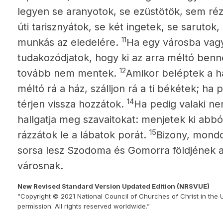
legyen se aranyotok, se ezüstötök, sem r
úti tarisznyátok, se két ingetek, se sarutok
11
munkás az eledelére.
Ha egy városba vag
tudakozódjatok, hogy ki az arra méltó benn
12
tovább nem mentek.
Amikor beléptek a h
méltó rá a ház, szálljon rá a ti békétek; h
14
térjen vissza hozzátok.
Ha pedig valaki ne
hallgatja meg szavaitokat: menjetek ki abbó
15
rázzátok le a lábatok porát.
Bizony, mond
sorsa lesz Szodoma és Gomorra földjének az
városnak.
New Revised Standard Version Updated Edition (NRSVUE)
“Copyright © 2021 National Council of Churches of Christ in the 
permission. All rights reserved worldwide.”