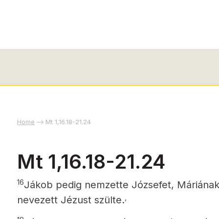
Home
Mt 1,16.18-21.24
Mt 1,16.18-21.24
16
Jákob pedig nemzette Józsefet, Máriának a
,
nevezett Jézust szülte.