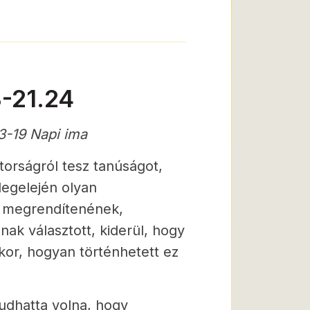
8-21.24
3-19 Napi ima
orságról tesz tanúságot,
legelején olyan
t megrendítenének,
nak választott, kiderül, hogy
kor, hogyan történhetett ez
tudhatta volna, hogy