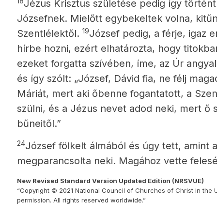
18
Jézus Krisztus születése pedig
így történt
Józsefnek. Mielőtt egybekeltek volna, kit
19
Szentlélektől.
József pedig, a férje, igaz
hírbe hozni, ezért elhatározta, hogy titokba
ezeket forgatta szívében, íme, az Úr angya
és így szólt: „József, Dávid fia, ne félj ma
Máriát, mert aki őbenne fogantatott, a Szen
szülni, és a Jézus nevet adod neki, mert ő
bűneitől.”
24
József fölkelt álmából és úgy tett, amint 
megparancsolta neki. Magához vette felesé
New Revised Standard Version Updated Edition (NRSVUE)
“Copyright © 2021 National Council of Churches of Christ in the 
permission. All rights reserved worldwide.”