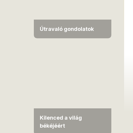
Útravaló gondolatok
Kilenced a világ
békéjéért