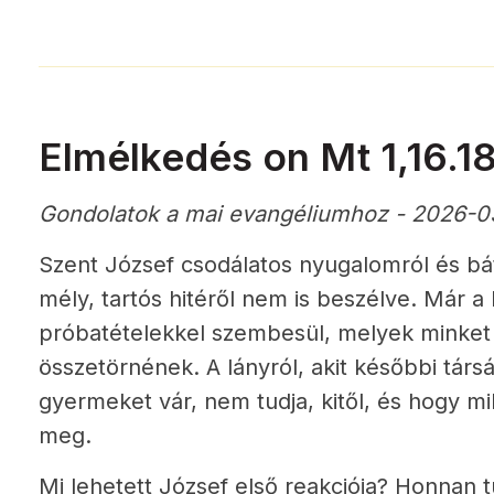
Elmélkedés on Mt 1,16.1
Gondolatok a mai evangéliumhoz - 2026-0
Szent József csodálatos nyugalomról és bát
mély, tartós hitéről nem is beszélve. Már a 
próbatételekkel szembesül, melyek minke
összetörnének. A lányról, akit későbbi társá
gyermeket vár, nem tudja, kitől, és hogy mi
meg.
Mi lehetett József első reakciója? Honnan 