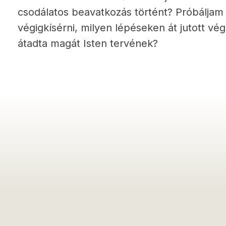
csodálatos beavatkozás történt? Próbálja
végigkísérni, milyen lépéseken át jutott vé
átadta magát Isten tervének?