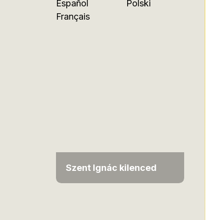
Español
Polski
Français
Szent Ignác kilenced