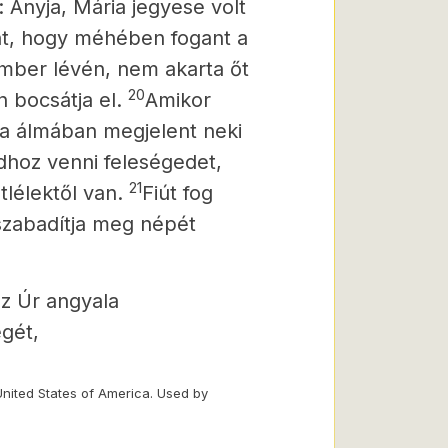
: Anyja, Mária jegyese volt
űnt, hogy méhében fogant a
 ember lévén, nem akarta őt
20
n bocsátja el.
Amikor
la álmában megjelent neki
gadhoz venni feleségedet,
21
tlélektől van.
Fiút fog
 szabadítja meg népét
az Úr angyala
gét,
United States of America. Used by