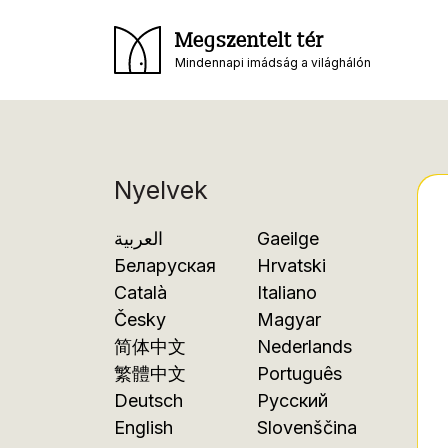
Megszentelt tér
Mindennapi imádság a világhálón
Nyelvek
العربية
Gaeilge
Беларуская
Hrvatski
Català
Italiano
Česky
Magyar
简体中文
Nederlands
繁體中文
Português
Deutsch
Русский
English
Slovenščina