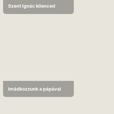
Szent Ignác kilenced
Imádkozzunk a pápával