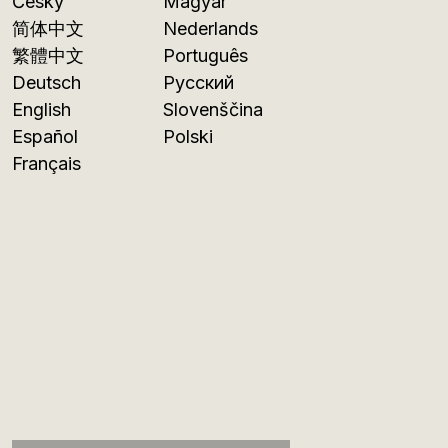
Česky
Magyar
简体中文
Nederlands
繁體中文
Português
Deutsch
Русский
English
Slovenščina
Español
Polski
Français