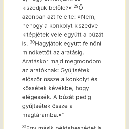
29
kiszedjük belőle?«
Ő
azonban azt felelte: »Nem,
nehogy a konkolyt kiszedve
kitépjétek vele együtt a búzát
30
is.
Hagyjátok együtt felnőni
mindkettőt az aratásig.
Aratáskor majd megmondom
az aratóknak: Gyűjtsétek
először össze a konkolyt és
kössétek kévékbe, hogy
elégessék. A búzát pedig
gyűjtsétek össze a
magtáramba.«”
31
Egy másik példabeszédet is