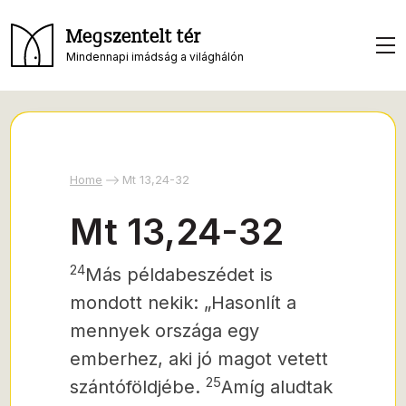
Megszentelt tér
Mindennapi imádság a világhálón
Home
Mt 13,24-32
Mt 13,24-32
24
Más példabeszédet is
mondott nekik: „Hasonlít a
mennyek országa egy
emberhez, aki jó magot vetett
25
szántóföldjébe.
Amíg aludtak