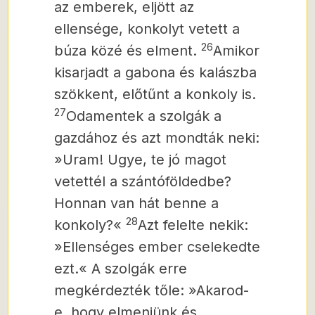
az emberek, eljött az
ellensége, konkolyt vetett a
26
búza közé és elment.
Amikor
kisarjadt a gabona és kalászba
szökkent, előtűnt a konkoly is.
27
Odamentek a szolgák a
gazdához és azt mondták neki:
»Uram! Ugye, te jó magot
vetettél a szántóföldedbe?
Honnan van hát benne a
28
konkoly?«
Azt felelte nekik:
»Ellenséges ember cselekedte
ezt.« A szolgák erre
megkérdezték tőle: »Akarod-
e, hogy elmenjünk és