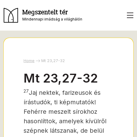
Megszentelt tér
Mindennapi imádság a világhálón
Home
Mt 23,27-32
Mt 23,27-32
27
Jaj nektek, farizeusok és
írástudók, ti képmutatók!
Fehérre meszelt sírokhoz
hasonlíttok, amelyek kívülről
szépnek látszanak, de belül