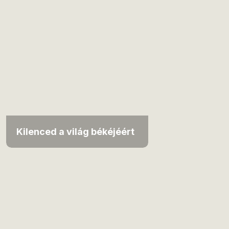
Kilenced a világ békéjéért