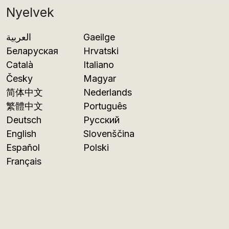
Nyelvek
العربية
Gaeilge
Беларуская
Hrvatski
Català
Italiano
Česky
Magyar
简体中文
Nederlands
繁體中文
Português
Deutsch
Русский
English
Slovenščina
Español
Polski
Français