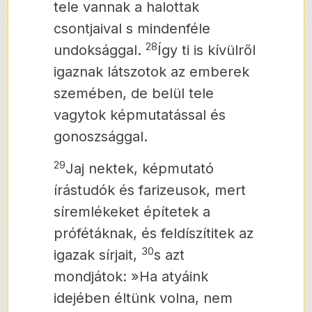
tele vannak a halottak
csontjaival s mindenféle
28
undoksággal.
Így ti is kívülről
igaznak látszotok az emberek
szemében, de belül tele
vagytok képmutatással és
gonoszsággal.
29
Jaj nektek, képmutató
írástudók és farizeusok, mert
síremlékeket építetek a
prófétáknak, és feldíszítitek az
30
igazak sírjait,
s azt
mondjátok: »Ha atyáink
idejében éltünk volna, nem