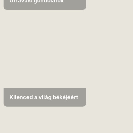
Útravaló gondolatok
Kilenced a világ békéjéért