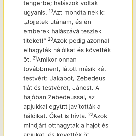
tengerbe; halászok voltak
19
ugyanis.
Azt mondta nekik:
„Jöjjetek utánam, és én
emberek halászává teszlek
20
titeket!”
Azok pedig azonnal
elhagyták hálóikat és követték
21
őt.
Amikor onnan
továbbment, látott másik két
testvért: Jakabot, Zebedeus
fiát és testvérét, Jánost. A
hajóban Zebedeussal, az
apjukkal együtt javították a
22
hálóikat. Őket is hívta.
Azok
mindjárt otthagyták a hajót és
apjukat, és követték őt.