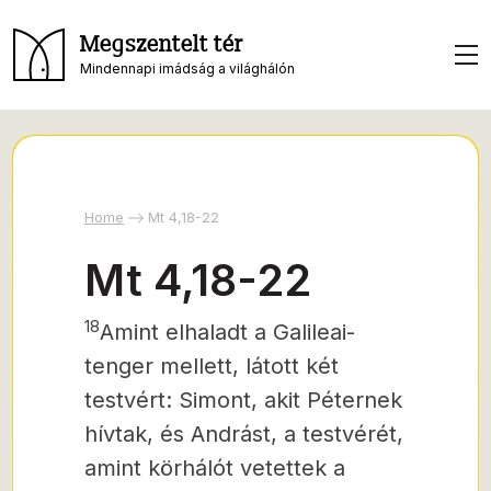
Megszentelt tér
Mindennapi imádság a világhálón
Home
Mt 4,18-22
Mt 4,18-22
18
Amint elhaladt a Galileai-
tenger mellett, látott két
testvért: Simont, akit Péternek
hívtak, és Andrást, a testvérét,
amint körhálót vetettek a