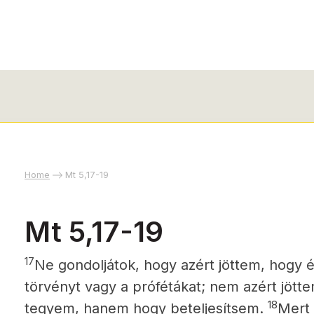
Home
Mt 5,17-19
Mt 5,17-19
17
Ne gondoljátok, hogy azért jöttem, hogy
törvényt vagy a prófétákat; nem azért jött
18
tegyem, hanem hogy beteljesítsem.
Mert