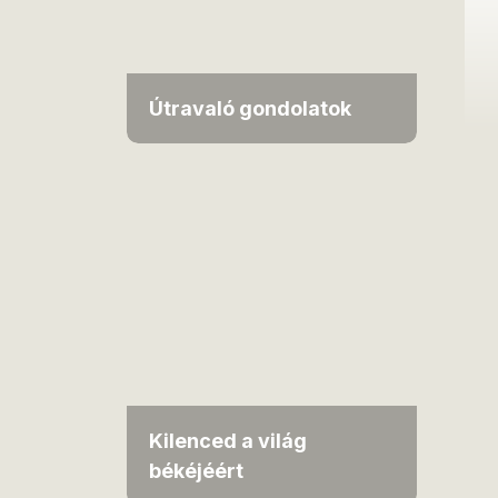
Útravaló gondolatok
Kilenced a világ
békéjéért