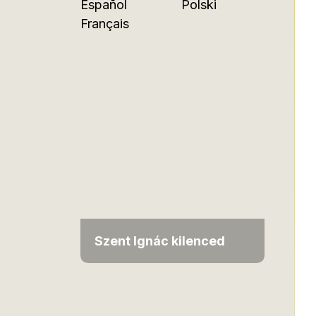
Español
Polski
Français
Szent Ignác kilenced