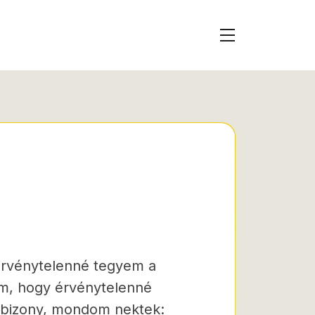
 érvénytelenné tegyem a
em, hogy érvénytelenné
 bizony, mondom nektek: