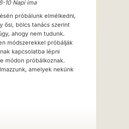
6-10 Napi ima
tésén próbálunk elmélkedni,
 ősi, bölcs tanács szerint
úgy, ahogy nem tudunk.
lyen módszerekkel próbálják
lnak kapcsolatba lépni
le módon próbálkoznak.
kalmazzunk, amelyek nekünk