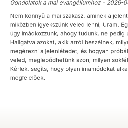
Gondolatok a mai evangéliumhoz - 2026-0
Nem könnyű a mai szakasz, aminek a jelen
miközben igyekszünk veled lenni, Uram. Egy
úgy imádkozzunk, ahogy tudunk, ne pedig 
Hallgatva azokat, akik arról beszélnek, mi
megérezni a jelenlétedet, és hogyan próbá
veled, meglepődhetünk azon, milyen sokfé
Kérlek, segíts, hogy olyan imamódokat al
megfelelőek.