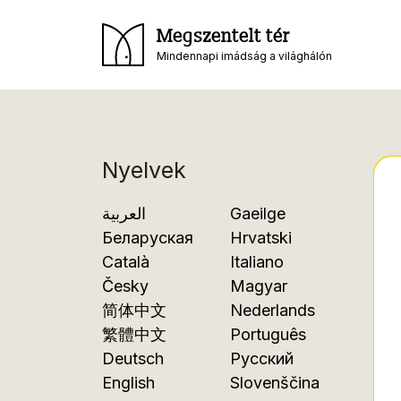
Megszentelt tér
Mindennapi imádság a világhálón
Nyelvek
العربية
Gaeilge
Беларуская
Hrvatski
Català
Italiano
Česky
Magyar
简体中文
Nederlands
繁體中文
Português
Deutsch
Русский
English
Slovenščina