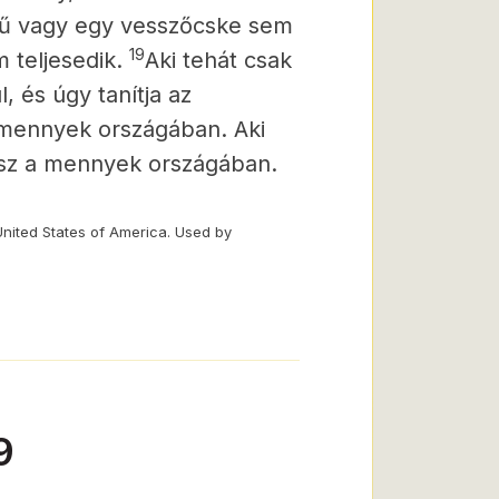
etű vagy egy vesszőcske sem
19
 teljesedik.
Aki tehát csak
, és úgy tanítja az
a mennyek országában. Aki
lesz a mennyek országában.
United States of America. Used by
9