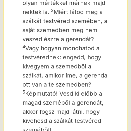
olyan mértékkel mérnek majd
3
nektek is.
Miért látod meg a
szálkát testvéred szemében, a
saját szemedben meg nem
veszed észre a gerendát?
4
Vagy hogyan mondhatod a
testvérednek: engedd, hogy
kivegyem a szemedből a
szálkát, amikor íme, a gerenda
ott van a te szemedben?
5
Képmutató! Vesd ki előbb a
magad szeméből a gerendát,
akkor fogsz majd látni, hogy
kivehesd a szálkát testvéred
szeméből!