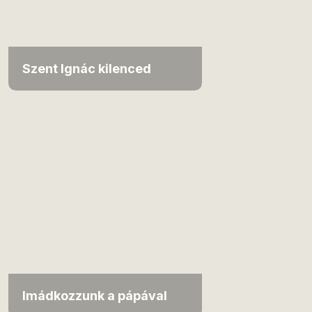
Szent Ignác kilenced
Imádkozzunk a pápával