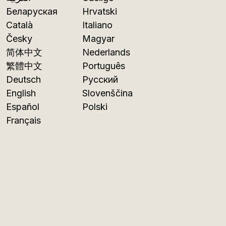
Беларуская
Hrvatski
Català
Italiano
Česky
Magyar
简体中文
Nederlands
繁體中文
Português
Deutsch
Русский
English
Slovenščina
Español
Polski
Français