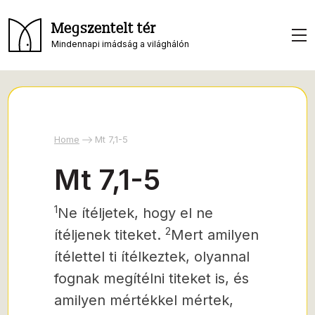
Megszentelt tér
Mindennapi imádság a világhálón
Home
Mt 7,1-5
Mt 7,1-5
1
Ne ítéljetek, hogy el ne
2
ítéljenek titeket.
Mert amilyen
ítélettel ti ítélkeztek, olyannal
fognak megítélni titeket is, és
amilyen mértékkel mértek,