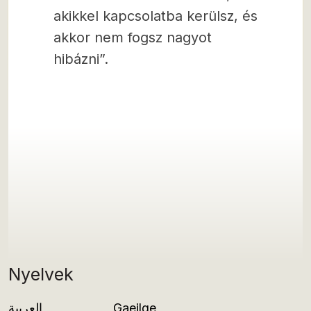
akikkel kapcsolatba kerülsz, és
akkor nem fogsz nagyot
hibázni”.
Nyelvek
العربية
Gaeilge