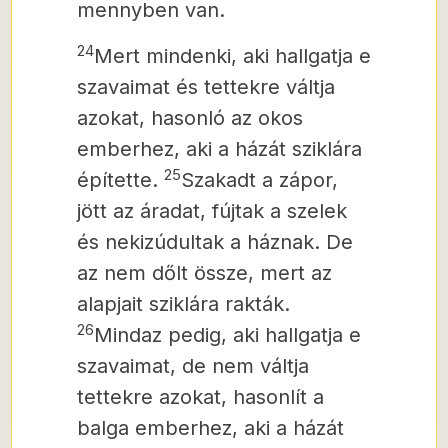
mennyben van.
24
Mert mindenki, aki hallgatja e
szavaimat és tettekre váltja
azokat, hasonló az okos
emberhez, aki a házát sziklára
25
építette.
Szakadt a zápor,
jött az áradat, fújtak a szelek
és nekizúdultak a háznak. De
az nem dőlt össze, mert az
alapjait sziklára rakták.
26
Mindaz pedig, aki hallgatja e
szavaimat, de nem váltja
tettekre azokat, hasonlít a
balga emberhez, aki a házát