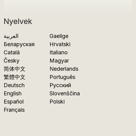
Nyelvek
العربية
Gaeilge
Беларуская
Hrvatski
Català
Italiano
Česky
Magyar
简体中文
Nederlands
繁體中文
Português
Deutsch
Русский
English
Slovenščina
Español
Polski
Français