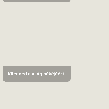
Kilenced a világ békéjéért