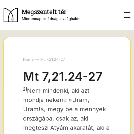
Megszentelt tér
Mindennapi imádság a világhálón
Home
Mt 7,21.24-27
Mt 7,21.24-27
21
Nem mindenki, aki azt
mondja nekem: »Uram,
Uram!«, megy be a mennyek
országába, csak az, aki
megteszi Atyám akaratát, aki a