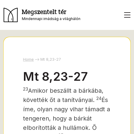
Megszentelt tér
Mindennapi imádság a világhálón
Home
Mt 8,23-27
Mt 8,23-27
23
Amikor beszállt a bárkába,
24
követték őt a tanítványai.
És
íme, olyan nagy vihar támadt a
tengeren, hogy a bárkát
elborították a hullámok. Ő