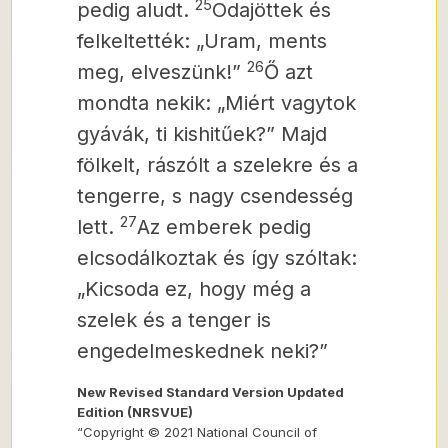
25
pedig aludt.
Odajöttek és
felkeltették: „Uram, ments
26
meg, elveszünk!”
Ő azt
mondta nekik: „Miért vagytok
gyávák, ti kishitűek?” Majd
fölkelt, rászólt a szelekre és a
tengerre, s nagy csendesség
27
lett.
Az emberek pedig
elcsodálkoztak és így szóltak:
„Kicsoda ez, hogy még a
szelek és a tenger is
engedelmeskednek neki?”
New Revised Standard Version Updated
Edition (NRSVUE)
“Copyright © 2021 National Council of