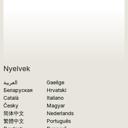
Nyelvek
العربية
Gaeilge
Беларуская
Hrvatski
Català
Italiano
Česky
Magyar
简体中文
Nederlands
繁體中文
Português