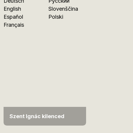
Deutsch
Русский
English
Slovenščina
Español
Polski
Français
Szent Ignác kilenced