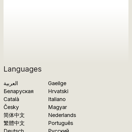
Languages
العربية
Gaeilge
Беларуская
Hrvatski
Català
Italiano
Česky
Magyar
简体中文
Nederlands
繁體中文
Português
Deutsch
Русский