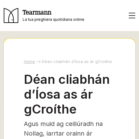
Tearmann
La tua preghiera quotidiana online
Home
Déan cliabhán d’Íosa as ár gCroíthe
Déan cliabhán
d’Íosa as ár
gCroíthe
Agus muid ag ceiliúradh na
Nollag, iarrtar orainn ár