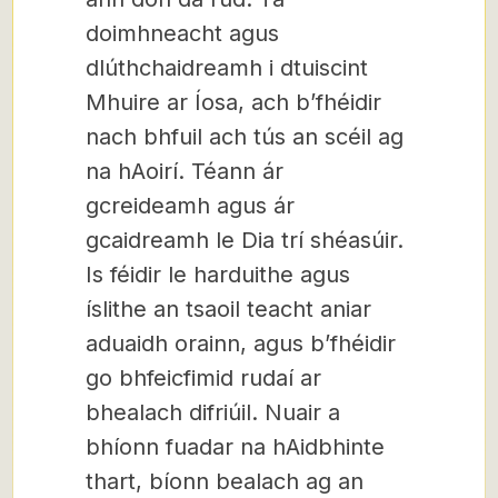
doimhneacht agus
dlúthchaidreamh i dtuiscint
Mhuire ar Íosa, ach b’fhéidir
nach bhfuil ach tús an scéil ag
na hAoirí. Téann ár
gcreideamh agus ár
gcaidreamh le Dia trí shéasúir.
Is féidir le harduithe agus
íslithe an tsaoil teacht aniar
aduaidh orainn, agus b’fhéidir
go bhfeicfimid rudaí ar
bhealach difriúil. Nuair a
bhíonn fuadar na hAidbhinte
thart, bíonn bealach ag an