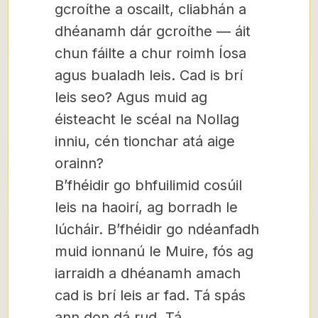
gcroíthe a oscailt, cliabhán a
dhéanamh dár gcroíthe — áit
chun fáilte a chur roimh Íosa
agus bualadh leis. Cad is brí
leis seo? Agus muid ag
éisteacht le scéal na Nollag
inniu, cén tionchar atá aige
orainn?
B’fhéidir go bhfuilimid cosúil
leis na haoirí, ag borradh le
lúcháir. B’fhéidir go ndéanfadh
muid ionnanú le Muire, fós ag
iarraidh a dhéanamh amach
cad is brí leis ar fad. Tá spás
ann don dá rud. Tá