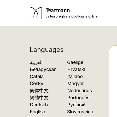
Tearmann
La tua preghiera quotidiana online
Languages
العربية
Gaeilge
Беларуская
Hrvatski
Català
Italiano
Česky
Magyar
简体中文
Nederlands
繁體中文
Português
Deutsch
Русский
English
Slovenščina