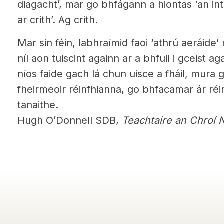
diagacht’, mar go bhfágann a hiontas ‘an in
ar crith’. Ag crith.
Mar sin féin, labhraímid faoi ‘athrú aeráid
níl aon tuiscint againn ar a bhfuil i gceist a
níos faide gach lá chun uisce a fháil, mura g
fheirmeoir réinfhianna, go bhfacamar ár réin
tanaithe.
Hugh O’Donnell SDB,
Teachtaire an Chroí 