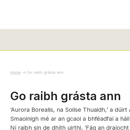
Home
Go raibh grásta ann
Go raibh grásta ann
‘Aurora Borealis, na Soilse Thuaidh,’ a dúirt
Smaoinigh mé ar an gcaoi a bhféadfaí a háille
Ní raibh sin de dhíth uirthi. ‘Fág an draíocht l