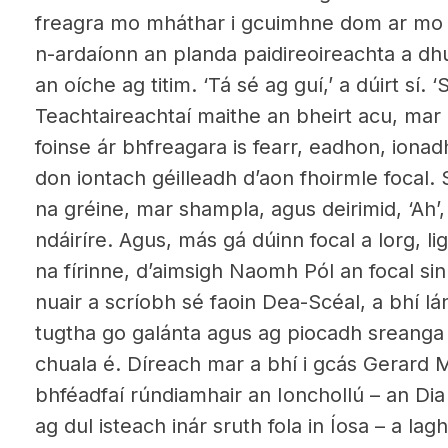
freagra mo mháthar i gcuimhne dom ar mo i
n-ardaíonn an planda paidireoireachta a d
an oíche ag titim. ‘Tá sé ag guí,’ a dúirt sí. ‘
Teachtaireachtaí maithe an bheirt acu, mar 
foinse ár bhfreagara is fearr, eadhon, iona
don iontach géilleadh d’aon fhoirmle focal.
na gréine, mar shampla, agus deirimid, ‘Ah’,
ndáiríre. Agus, más gá dúinn focal a lorg, li
na fírinne, d’aimsigh Naomh Pól an focal sin
nuair a scríobh sé faoin Dea-Scéal, a bhí lá
tugtha go galánta agus ag piocadh sreanga
chuala é. Díreach mar a bhí i gcás Gerard 
bhféadfaí rúndiamhair an Ionchollú – an Dia
ag dul isteach inár sruth fola in Íosa – a la