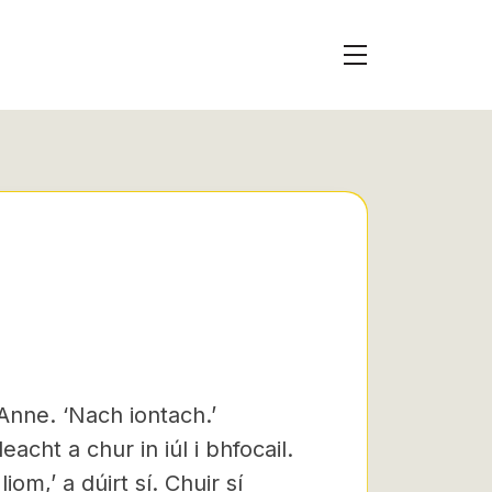
 Anne. ‘Nach iontach.’
acht a chur in iúl i bhfocail.
iom,’ a dúirt sí. Chuir sí