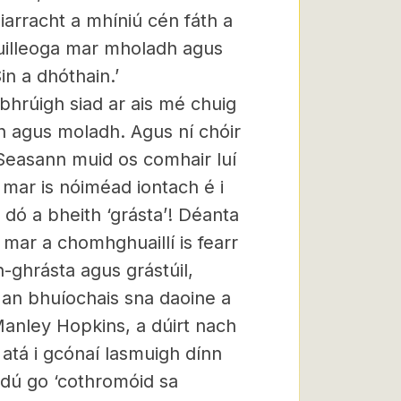
arracht a mhíniú cén fáth a
huilleoga mar mholadh agus
Sin a dhóthain.’
bhrúigh siad ar ais mé chuig
dh agus moladh. Agus ní chóir
 Seasann muid os comhair luí
 mar is nóiméad iontach é i
g dó a bheith ‘grásta’! Déanta
 mar a chomhghuaillí is fearr
n-ghrásta agus grástúil,
 an bhuíochais sna daoine a
Manley Hopkins, a dúirt nach
 atá i gcónaí lasmuigh dínn
ghdú go ‘cothromóid sa