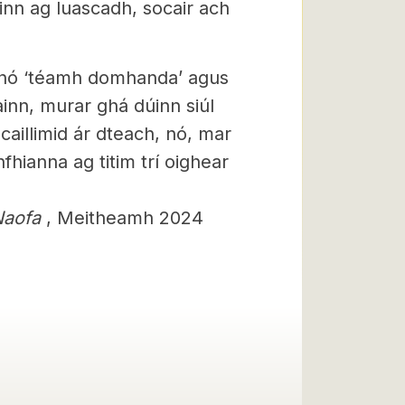
tinn ag luascadh, socair ach
e’ nó ‘téamh domhanda’ agus
gainn, murar ghá dúinn siúl
caillimid ár dteach, nó, mar
fhianna ag titim trí oighear
Naofa
, Meitheamh 2024